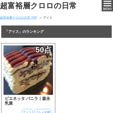
超富裕層クロロの日常
超富裕層クロロの日常 TOP
アイス
「アイス」のランキング
50点
ビエネッタ バニラ｜森永
乳業
アイス
グルメ全般