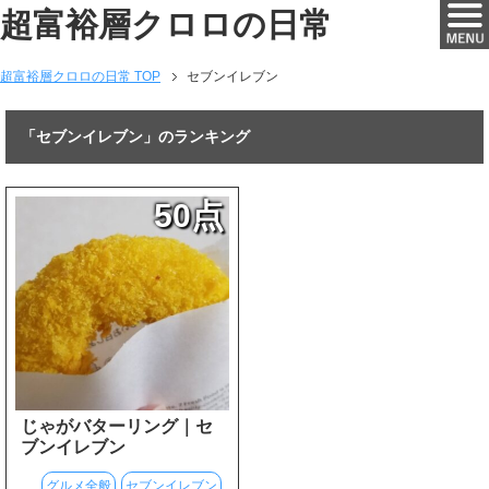
超富裕層クロロの日常
超富裕層クロロの日常 TOP
セブンイレブン
「セブンイレブン」のランキング
50点
じゃがバターリング｜セ
ブンイレブン
グルメ全般
セブンイレブン