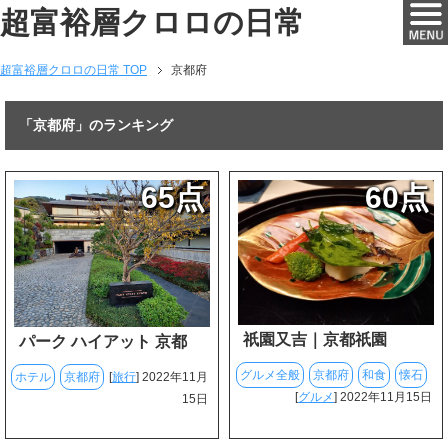
超富裕層クロロの日常
超富裕層クロロの日常 TOP
京都府
「京都府」のランキング
65点
60点
祇園又吉｜京都祇園
パーク ハイアット 京都
グルメ全般
京都府
和食
懐石
ホテル
京都府
[
旅行
] 2022年11月
[
グルメ
] 2022年11月15日
15日