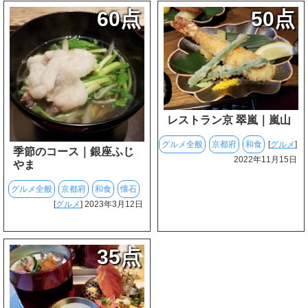
60点
50点
レストラン京 翠嵐｜嵐山
グルメ全般
京都府
和食
[
グルメ
]
季節のコース｜銀座ふじ
2022年11月15日
やま
グルメ全般
京都府
和食
懐石
[
グルメ
] 2023年3月12日
35点