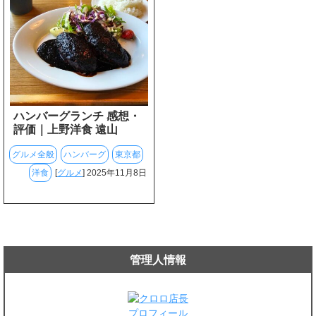
ハンバーグランチ 感想・
評価｜上野洋食 遠山
グルメ全般
ハンバーグ
東京都
洋食
[
グルメ
] 2025年11月8日
管理人情報
プロフィール