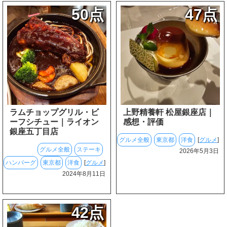
50点
47点
ラムチョップグリル・ビ
上野精養軒 松屋銀座店｜
ーフシチュー｜ライオン
感想・評価
銀座五丁目店
グルメ全般
東京都
洋食
[
グルメ
]
グルメ全般
ステーキ
2026年5月3日
ハンバーグ
東京都
洋食
[
グルメ
]
2024年8月11日
42点