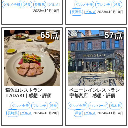
グルメ全般
洋食
長野県
[
グルメ
]
グルメ全般
フレンチ
洋食
2023年10月10日
長野県
[
グルメ
] 2023年10月10日
65点
57点
稲佐山レストラン
ペニーレインレストラン
ITADAKI｜感想・評価
宇都宮店｜感想・評価
グルメ全般
フレンチ
洋食
グルメ全般
ハンバーグ
栃木県
長崎県
[
グルメ
] 2024年10月20日
洋食
[
グルメ
] 2024年11月14日