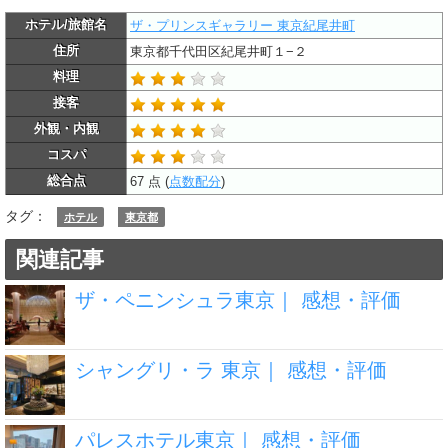
ホテル/旅館名
ザ・プリンスギャラリー 東京紀尾井町
住所
東京都千代田区紀尾井町１−２
料理
接客
外観・内観
コスパ
総合点
67 点 (
点数配分
)
タグ：
ホテル
東京都
関連記事
ザ・ペニンシュラ東京｜ 感想・評価
シャングリ・ラ 東京｜ 感想・評価
パレスホテル東京｜ 感想・評価