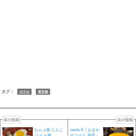
タグ：
ホテル
東京都
前の投稿
次の投稿
ちゃぶ屋 とんこ
naoto.K｜おまか
つ らぁ麺
せコース 感想・