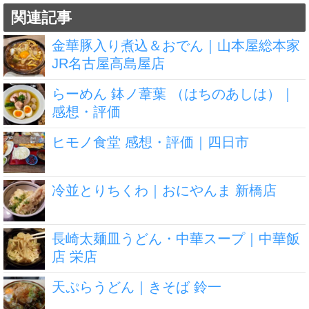
関連記事
金華豚入り煮込＆おでん｜山本屋総本家
JR名古屋高島屋店
らーめん 鉢ノ葦葉 （はちのあしは）｜
感想・評価
ヒモノ食堂 感想・評価｜四日市
冷並とりちくわ｜おにやんま 新橋店
長崎太麺皿うどん・中華スープ｜中華飯
店 栄店
天ぷらうどん｜きそば 鈴一