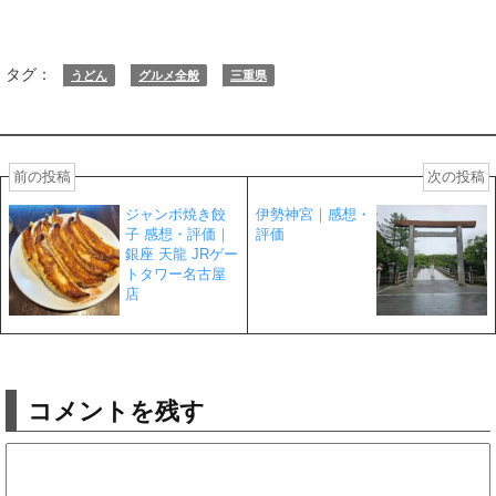
タグ：
うどん
グルメ全般
三重県
前の投稿
次の投稿
ジャンボ焼き餃
伊勢神宮｜感想・
子 感想・評価｜
評価
銀座 天龍 JRゲー
トタワー名古屋
店
コメントを残す