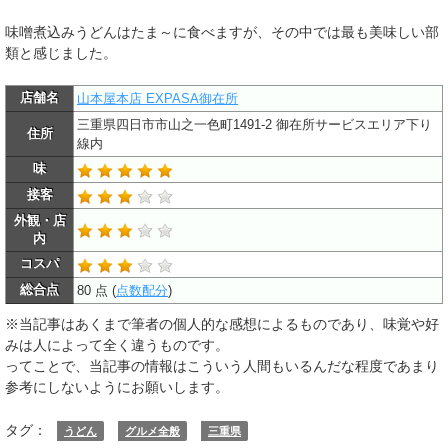
味噌煮込みうどんはたま～に食べますが、その中では最も美味しい部
類と感じました。
店舗名
山本屋本店 EXPASA御在所
三重県四日市市山之一色町1491-2 御在所サービスエリア下り
住所
線内
味
接客
外観・店
内
コスパ
総合点
80 点 (
点数配分
)
※当記事はあくまで筆者の個人的な感想によるものであり、味覚や好
みは人によって全く違うものです。
ってことで、当記事の情報はこういう人間もいるんだな程度であまり
参考にしないようにお願いします。
タグ：
うどん
グルメ全般
三重県