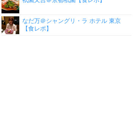
なだ万＠シャングリ・ラ ホテル 東京
【食レポ】