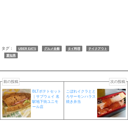
タグ：
UBER EATS
グルメ全般
タイ料理
テイクアウト
愛知県
前の投稿
次の投稿
BLTポテトセット
こぼれイクラとと
｜サブウェイ 名
ろサーモンハラス
駅地下街ユニモ
焼き弁当
ール店