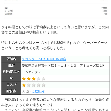
タイ料理としての味は平均点以上といって良いと思いますが、この内
容でこの金額はやや割高という印象。
特にトムヤムクンはスープだけで1,380円ですので、ウーバーイーツ
ということも考えても高いと感じました。
店舗名
スコンター SUKHONTHA 錦店
住所
愛知県名古屋市中区錦３－１８－１３ アミューズ錦１F
料理/商品名
トムヤムクン
味
コスパ
総合点
30 点 (
点数配分
)
※当記事はあくまで筆者の個人的な感想によるものであり、味覚や好
みは人によって全く違うものです。
ってことで、当記事の情報はこういう人間もいるんだな程度であまり