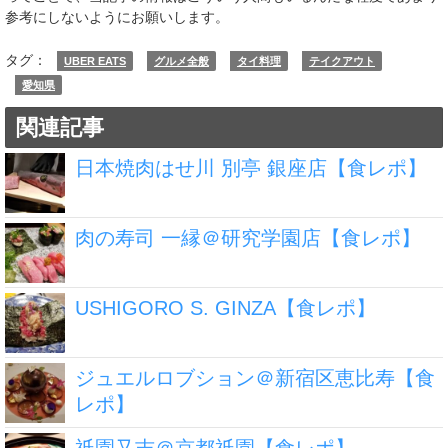
参考にしないようにお願いします。
タグ：
UBER EATS
グルメ全般
タイ料理
テイクアウト
愛知県
関連記事
日本焼肉はせ川 別亭 銀座店【食レポ】
肉の寿司 一縁＠研究学園店【食レポ】
USHIGORO S. GINZA【食レポ】
ジュエルロブション＠新宿区恵比寿【食
レポ】
祇園又吉＠京都祇園【食レポ】