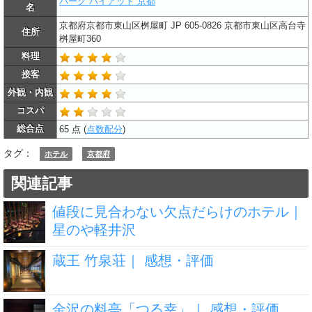
パーク ハイアット 京都
名
京都府京都市東山区桝屋町 JP 605-0826 京都市東山区高台寺
住所
桝屋町360
料理
接客
外観・内観
コスパ
総合点
65 点 (
点数配分
)
タグ：
ホテル
京都府
関連記事
値段に見合わない欠点だらけのホテル｜
星のや軽井沢
蔵王 竹泉荘｜ 感想・評価
金沢の料亭「つる幸」｜ 感想・評価