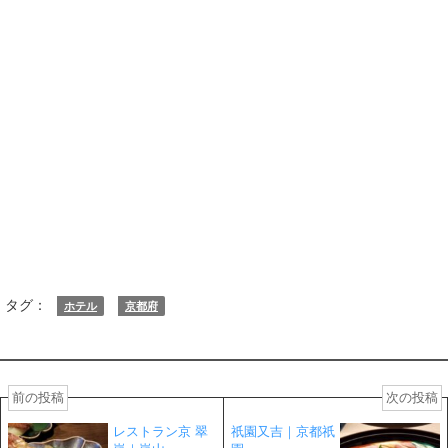
タグ：
ホテル
京都府
前の投稿
次の投稿
レストラン京 翠
祇園又吉｜京都祇