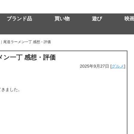
ブランド品
買い物
遊び
映
｜尾道ラーメン一丁 感想・評価
メン一丁 感想・評価
2025年9月27日
[
グルメ
]
てきました。