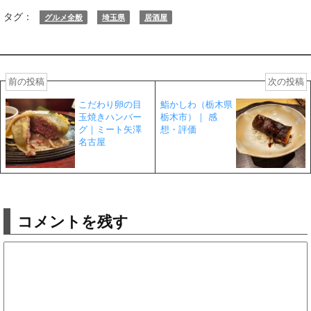
タグ：
グルメ全般
埼玉県
居酒屋
前の投稿
次の投稿
こだわり卵の目
鮨かしわ（栃木県
玉焼きハンバー
栃木市）｜ 感
グ｜ミート矢澤
想・評価
名古屋
コメントを残す