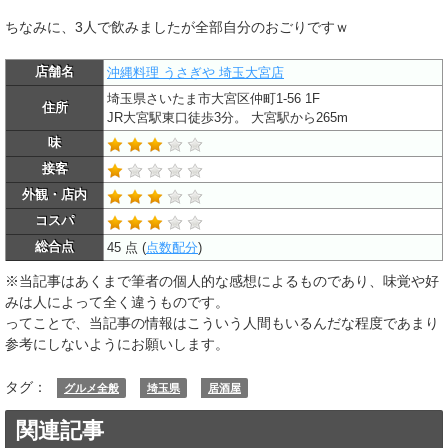
ちなみに、3人で飲みましたが全部自分のおごりですｗ
店舗名
沖縄料理 うさぎや 埼玉大宮店
埼玉県さいたま市大宮区仲町1-56 1F
住所
JR大宮駅東口徒歩3分。 大宮駅から265m
味
接客
外観・店内
コスパ
総合点
45 点 (
点数配分
)
※当記事はあくまで筆者の個人的な感想によるものであり、味覚や好
みは人によって全く違うものです。
ってことで、当記事の情報はこういう人間もいるんだな程度であまり
参考にしないようにお願いします。
タグ：
グルメ全般
埼玉県
居酒屋
関連記事