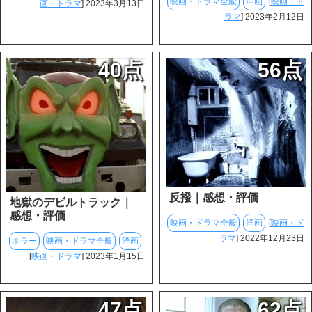
映画・ドラマ全般
洋画
[
映画・ド
画・ドラマ
] 2023年3月13日
ラマ
] 2023年2月12日
40点
56点
反撥｜感想・評価
地獄のデビルトラック｜
感想・評価
映画・ドラマ全般
洋画
[
映画・ド
ラマ
] 2022年12月23日
ホラー
映画・ドラマ全般
洋画
[
映画・ドラマ
] 2023年1月15日
47点
62点