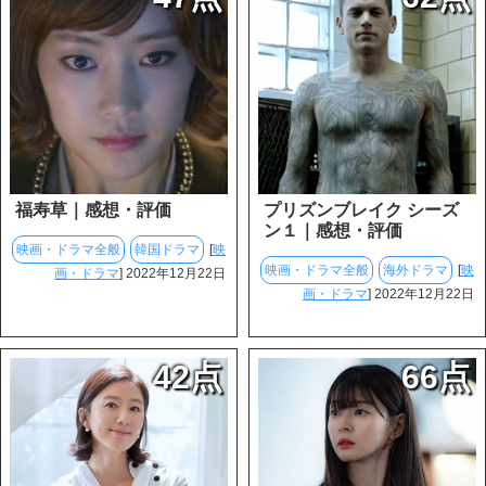
福寿草｜感想・評価
プリズンブレイク シーズ
ン１｜感想・評価
映画・ドラマ全般
韓国ドラマ
[
映
映画・ドラマ全般
海外ドラマ
[
映
画・ドラマ
] 2022年12月22日
画・ドラマ
] 2022年12月22日
42点
66点