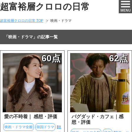
超富裕層クロロの日常
超富裕層クロロの日常 TOP
映画・ドラマ
「映画・ドラマ」の記事一覧
60点
62点
愛の不時着｜ 感想・評価
バグダッド・カフェ｜感
想・評価
映画・ドラマ全般
韓国ドラマ
[
映