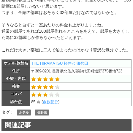
階層に8部屋しかないと思います。
つまり、全館の部屋はおそらく32部屋だけなのではないかと。
そうなると自ずと一室あたりの料金も上がりますよね。
通常の部屋であれば100部屋作れるところをあえて、部屋を大きくし
た為に32部屋しか作らなかったといえます。
これだけ大きい部屋に二人で泊まったのはかなり贅沢な気分でした。
ホテル/旅館名
THE HIRAMATSU 軽井沢 御代田
住所
〒389-0201 長野県北佐久郡御代田町塩野375番地723
外観・内観
接客
コスパ
総合点
85 点 (
点数配分
)
タグ：
ホテル
長野県
関連記事