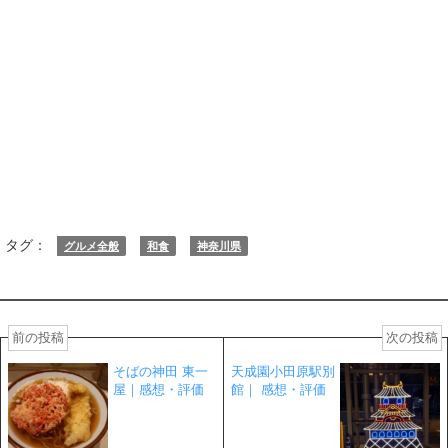
タグ：
グルメ全般
和食
神奈川県
前の投稿
次の投稿
そばの神田 東一
天成園小田原駅別
屋｜感想・評価
館｜ 感想・評価