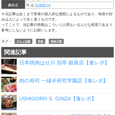
総合点
75 点 (
点数配分
)
※当記事はあくまで筆者の個人的な感想によるものであり、味覚や好
みは人によって全く違うものです。
ってことで、当記事の情報はこういう人間もいるんだな程度であまり
参考にしないようにお願いします。
タグ：
グルメ全般
和食
神奈川県
関連記事
日本焼肉はせ川 別亭 銀座店【食レポ】
肉の寿司 一縁＠研究学園店【食レポ】
USHIGORO S. GINZA【食レポ】