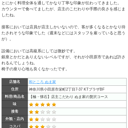
とにかく料理全体を通してかなり丁寧な印象が伝わってきました。
カウンターで食べてましたが、店主のこだわりや手際の良さを感じま
したね。
接客においては店員が店主しかいないので、客が多くなるとかなり待
たされそうな印象でした（週末などにはスタッフを雇っていると思う
が）。
設備においては高級系にしては微妙です。
銀座とかだとありえないレベルですが、それが小田原市であれば許さ
れるんでしょうね。
椅子の座り心地も良くなかったです。
店舗名
和ところ ぬま家
住所
神奈川県小田原市栄町2丁目7-37 KTプラザBF
料理/商品名
【極・懐石】店主こだわり ぬま家の贅沢コース
味
接客
外観・店内
コスパ