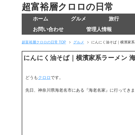
超富裕層クロロの日常
ホーム
グルメ
旅行
お問い合わせ
管理人情報
超富裕層クロロの日常 TOP
グルメ
にんにく油そば｜横濱家系
にんにく油そば｜横濱家系ラーメン 
どうも
クロロ
です。
先日、神奈川県海老名市にある『海老名家』に行ってきま