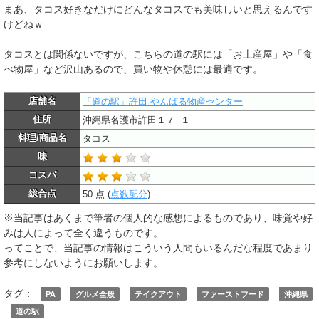
まあ、タコス好きなだけにどんなタコスでも美味しいと思えるんです
けどねｗ
タコスとは関係ないですが、こちらの道の駅には「お土産屋」や「食
べ物屋」など沢山あるので、買い物や休憩には最適です。
店舗名
「道の駅」許田 やんばる物産センター
住所
沖縄県名護市許田１７−１
料理/商品名
タコス
味
コスパ
総合点
50 点 (
点数配分
)
※当記事はあくまで筆者の個人的な感想によるものであり、味覚や好
みは人によって全く違うものです。
ってことで、当記事の情報はこういう人間もいるんだな程度であまり
参考にしないようにお願いします。
タグ：
PA
グルメ全般
テイクアウト
ファーストフード
沖縄県
道の駅