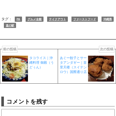
タグ：
PA
グルメ全般
テイクアウト
ファーストフード
沖縄県
道の駅
前の投稿
次の投稿
タコライス｜沖
あぐー餃子とサー
縄料理 御殿（う
タアンダギー｜首
どぅん）
里天楼（スイテン
ロウ）国際通り店
コメントを残す