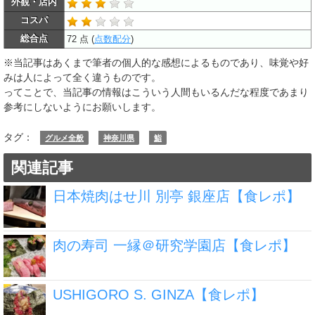
外観・店内
コスパ
総合点
72 点 (
点数配分
)
※当記事はあくまで筆者の個人的な感想によるものであり、味覚や好
みは人によって全く違うものです。
ってことで、当記事の情報はこういう人間もいるんだな程度であまり
参考にしないようにお願いします。
タグ：
グルメ全般
神奈川県
鮨
関連記事
日本焼肉はせ川 別亭 銀座店【食レポ】
肉の寿司 一縁＠研究学園店【食レポ】
USHIGORO S. GINZA【食レポ】