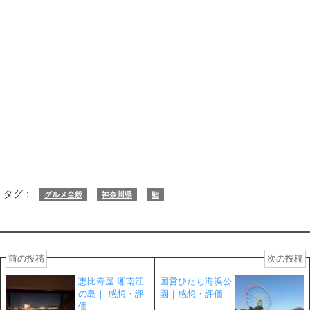
タグ：
グルメ全般
神奈川県
鮨
前の投稿
次の投稿
恵比寿屋 湘南江
国営ひたち海浜公
の島｜ 感想・評
園｜感想・評価
価