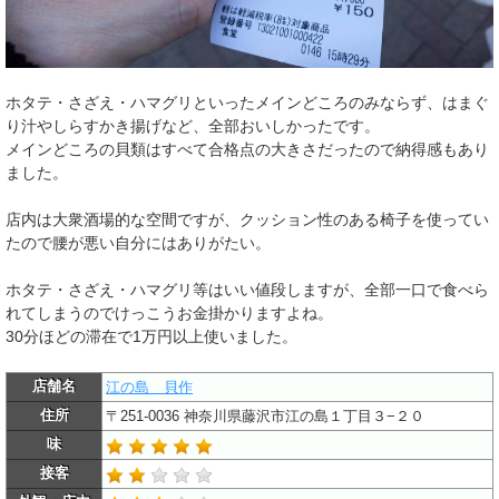
ホタテ・さざえ・ハマグリといったメインどころのみならず、はまぐ
り汁やしらすかき揚げなど、全部おいしかったです。
メインどころの貝類はすべて合格点の大きさだったので納得感もあり
ました。
店内は大衆酒場的な空間ですが、クッション性のある椅子を使ってい
たので腰が悪い自分にはありがたい。
ホタテ・さざえ・ハマグリ等はいい値段しますが、全部一口で食べら
れてしまうのでけっこうお金掛かりますよね。
30分ほどの滞在で1万円以上使いました。
店舗名
江の島 貝作
住所
〒251-0036 神奈川県藤沢市江の島１丁目３−２０
味
接客