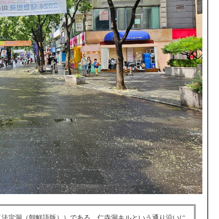
（法定洞（朝鮮語版））である。仁寺洞キルという通り沿いに