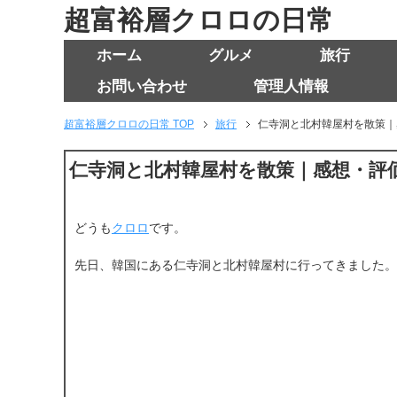
超富裕層クロロの日常
ホーム
グルメ
旅行
お問い合わせ
管理人情報
超富裕層クロロの日常 TOP
旅行
仁寺洞と北村韓屋村を散策｜
仁寺洞と北村韓屋村を散策｜感想・評
どうも
クロロ
です。
先日、韓国にある仁寺洞と北村韓屋村に行ってきました。