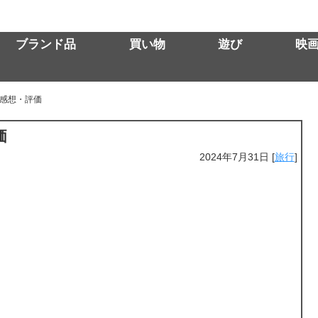
ブランド品
買い物
遊び
映
感想・評価
価
2024年7月31日
[
旅行
]