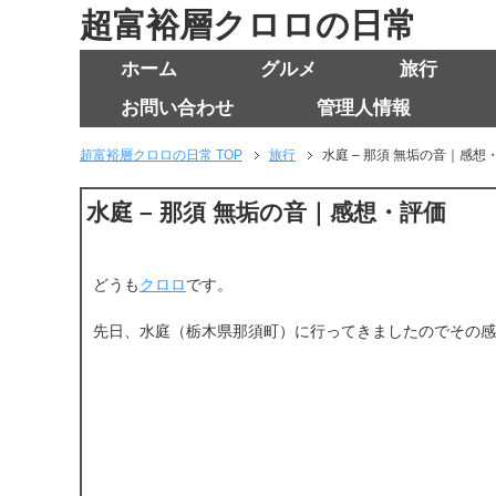
超富裕層クロロの日常
ホーム
グルメ
旅行
お問い合わせ
管理人情報
超富裕層クロロの日常 TOP
旅行
水庭 – 那須 無垢の音｜感想
水庭 – 那須 無垢の音｜感想・評価
どうも
クロロ
です。
先日、水庭（栃木県那須町）に行ってきましたのでその感