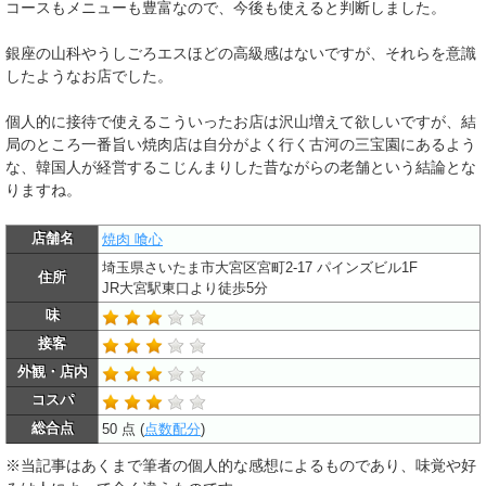
コースもメニューも豊富なので、今後も使えると判断しました。
銀座の山科やうしごろエスほどの高級感はないですが、それらを意識
したようなお店でした。
個人的に接待で使えるこういったお店は沢山増えて欲しいですが、結
局のところ一番旨い焼肉店は自分がよく行く古河の三宝園にあるよう
な、韓国人が経営するこじんまりした昔ながらの老舗という結論とな
りますね。
店舗名
焼肉 喰心
埼玉県さいたま市大宮区宮町2-17 パインズビル1F
住所
JR大宮駅東口より徒歩5分
味
接客
外観・店内
コスパ
総合点
50 点 (
点数配分
)
※当記事はあくまで筆者の個人的な感想によるものであり、味覚や好