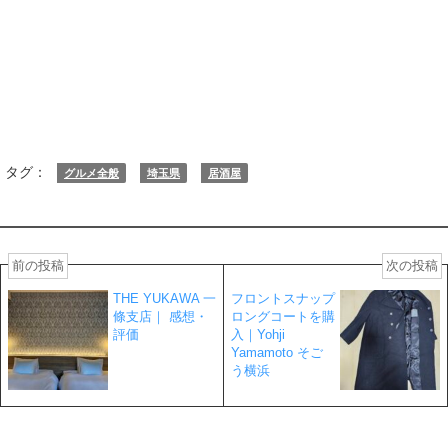
タグ：
グルメ全般
埼玉県
居酒屋
前の投稿
次の投稿
THE YUKAWA 一
フロントスナップ
條支店｜ 感想・
ロングコートを購
評価
入｜Yohji
Yamamoto そご
う横浜