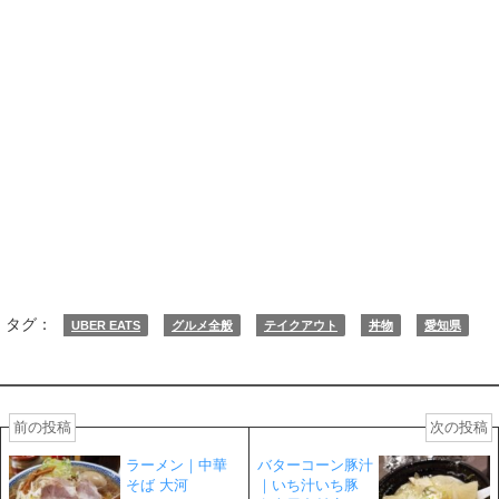
タグ：
UBER EATS
グルメ全般
テイクアウト
丼物
愛知県
前の投稿
次の投稿
ラーメン｜中華
バターコーン豚汁
そば 大河
｜いち汁いち豚