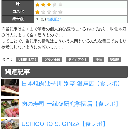
味
コスパ
総合点
30 点 (
点数配分
)
※当記事はあくまで筆者の個人的な感想によるものであり、味覚や好
みは人によって全く違うものです。
ってことで、当記事の情報はこういう人間もいるんだな程度であまり
参考にしないようにお願いします。
タグ：
UBER EATS
グルメ全般
テイクアウト
丼物
愛知県
関連記事
日本焼肉はせ川 別亭 銀座店【食レポ】
肉の寿司 一縁＠研究学園店【食レポ】
USHIGORO S. GINZA【食レポ】