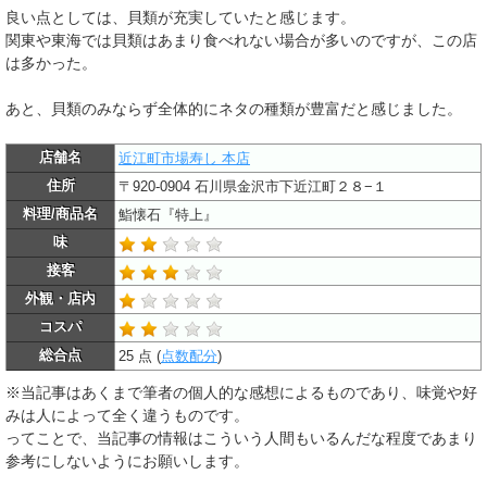
良い点としては、貝類が充実していたと感じます。
関東や東海では貝類はあまり食べれない場合が多いのですが、この店
は多かった。
あと、貝類のみならず全体的にネタの種類が豊富だと感じました。
店舗名
近江町市場寿し 本店
住所
〒920-0904 石川県金沢市下近江町２８−１
料理/商品名
鮨懐石『特上』
味
接客
外観・店内
コスパ
総合点
25 点 (
点数配分
)
※当記事はあくまで筆者の個人的な感想によるものであり、味覚や好
みは人によって全く違うものです。
ってことで、当記事の情報はこういう人間もいるんだな程度であまり
参考にしないようにお願いします。