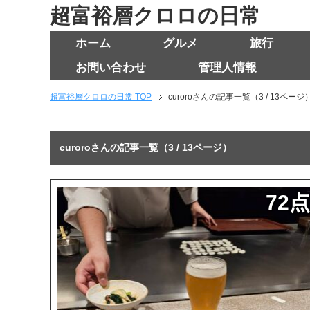
超富裕層クロロの日常
ホーム
グルメ
旅行
お問い合わせ
管理人情報
超富裕層クロロの日常 TOP
curoroさんの記事一覧（3 / 13ページ
curoroさんの記事一覧（3 / 13ページ）
72点