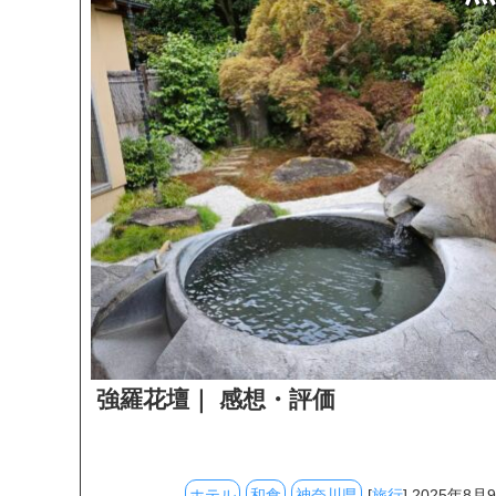
強羅花壇｜ 感想・評価
ホテル
和食
神奈川県
[
旅行
] 2025年8月