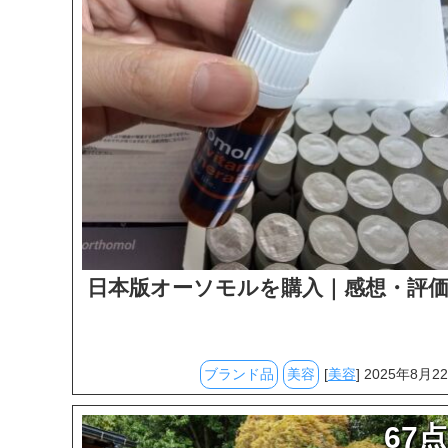
日本版オーソモルを購入｜感想・評
ブランド品
美容
[
美容
] 2025年8月2
67点