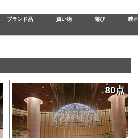
ブランド品
買い物
遊び
映
）
80点