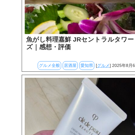
魚がし料理嘉鮮 JRセントラルタワー
ズ｜感想・評価
グルメ全般
居酒屋
愛知県
[
グルメ
] 2025年8月