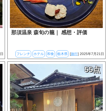
那須温泉 森旬の籠｜ 感想・評価
6日
フレンチ
ホテル
和食
栃木県
[
旅行
] 2025年7月21日
55点