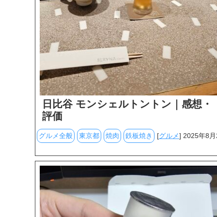
日比谷 モンシェルトントン｜感想・
評価
グルメ全般
東京都
焼肉
鉄板焼き
[
グルメ
] 2025年8月