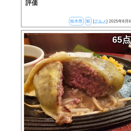
評価
栃木県
鮨
[
グルメ
] 2025年8月
65点