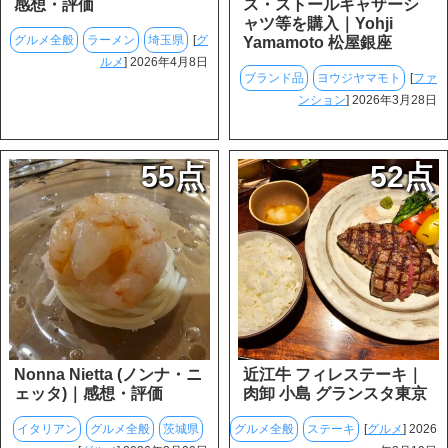
感想・評価
ス・ストールギャザーシ
ャツ等を購入｜Yohji
グルメ全般
ラーメン
埼玉県
[
グ
Yamamoto 松屋銀座
ルメ
] 2026年4月8日
ブランド品
ヨウジヤマモト
[
ファ
ンション
] 2026年3月28日
55点
52点
Nonna Nietta (ノンナ・ニ
近江牛 フィレステーキ｜
ェッタ)｜感想・評価
肉卸 小島 グランスタ東京
イタリアン
グルメ全般
茨城県
グルメ全般
ステーキ
[
グルメ
] 2026