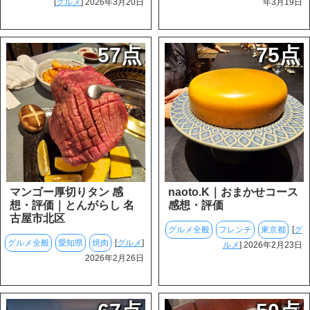
[
グルメ
] 2026年3月20日
年3月19日
57点
75点
マンゴー厚切りタン 感
naoto.K｜おまかせコース
想・評価｜とんがらし 名
感想・評価
古屋市北区
グルメ全般
フレンチ
東京都
[
グ
グルメ全般
愛知県
焼肉
[
グルメ
]
ルメ
] 2026年2月23日
2026年2月26日