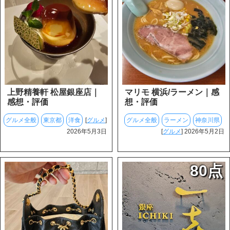
上野精養軒 松屋銀座店｜
マリモ 横浜/ラーメン｜感
感想・評価
想・評価
グルメ全般
東京都
洋食
[
グルメ
]
グルメ全般
ラーメン
神奈川県
2026年5月3日
[
グルメ
] 2026年5月2日
80点