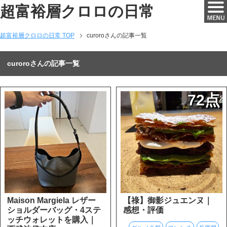
超富裕層クロロの日常
超富裕層クロロの日常 TOP
curoroさんの記事一覧
curoroさんの記事一覧
72点
Maison Margiela レザー
【祿】御影ジュエンヌ｜
ショルダーバッグ・4ステ
感想・評価
ッチウォレットを購入｜