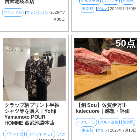
グルメ全般
フレンチ
兵庫県
西武池袋本店
東京都
[
グルメ
] 2026年7月30日
ブランド品
[
ファンション
] 2026年7
月30日
50点
クラップ柄プリント半袖
【創 Sou】佐賀伊万里
シャツ等を購入｜Yohji
katecuore｜感想・評価
Yamamoto POUR
イタリアン
グルメ全般
佐賀県
HOMME 西武池袋本店
東京都
[
グルメ
] 2026年7月13日
ブランド品
ヨウジヤマモト
[
ファ