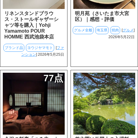
リネンスタンドブラウ
明月苑（さいたま市大宮
ス・ストールギャザーシ
区）｜感想・評価
ャツ等を購入｜Yohji
グルメ全般
埼玉県
焼肉
[
グルメ
]
Yamamoto POUR
HOMME 西武池袋本店
2026年5月22日
ブランド品
ヨウジヤマモト
[
ファ
ンション
] 2026年5月25日
77点