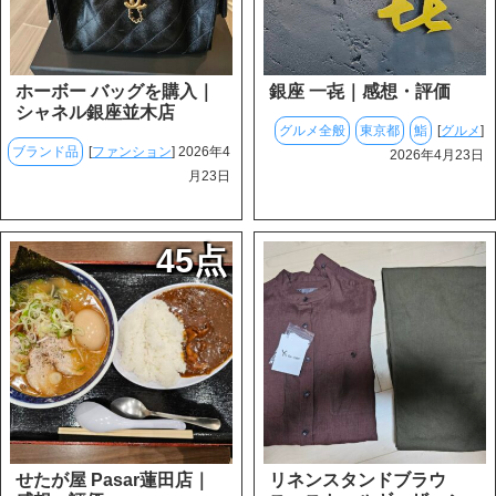
ホーボー バッグを購入｜
銀座 一㐂｜感想・評価
シャネル銀座並木店
グルメ全般
東京都
鮨
[
グルメ
]
ブランド品
[
ファンション
] 2026年4
2026年4月23日
月23日
45点
せたが屋 Pasar蓮田店｜
リネンスタンドブラウ