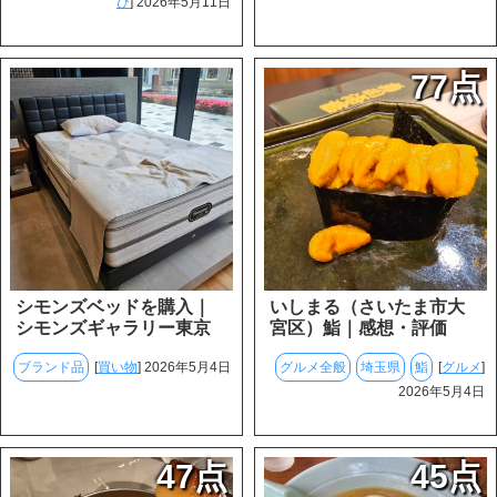
び
] 2026年5月11日
77点
シモンズベッドを購入｜
いしまる（さいたま市大
シモンズギャラリー東京
宮区）鮨｜感想・評価
ブランド品
[
買い物
] 2026年5月4日
グルメ全般
埼玉県
鮨
[
グルメ
]
2026年5月4日
47点
45点