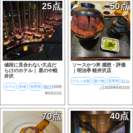
25点
50点
値段に見合わない欠点だ
ソースかつ丼 感想・評価
らけのホテル｜ 星のや軽
｜明治亭 軽井沢店
井沢
グルメ全般
揚げ物
長野県
[
グル
ホテル
和食
長野県
[
旅行
] 2026
メ
] 2026年6月21日
年6月21日
70点
40点