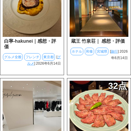
白寧-hakunei｜感想・評
蔵王 竹泉荘｜ 感想・評価
価
ホテル
和食
宮城県
[
旅行
] 2026
グルメ全般
フレンチ
東京都
[
グ
年6月14日
ルメ
] 2026年6月14日
32点