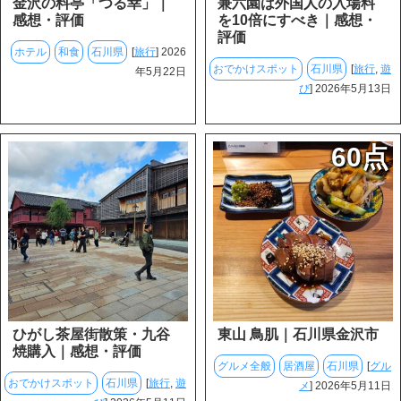
金沢の料亭「つる幸」｜
兼六園は外国人の入場料
感想・評価
を10倍にすべき｜感想・
評価
ホテル
和食
石川県
[
旅行
] 2026
おでかけスポット
石川県
[
旅行
,
遊
年5月22日
び
] 2026年5月13日
60点
ひがし茶屋街散策・九谷
東山 鳥肌｜石川県金沢市
焼購入｜感想・評価
グルメ全般
居酒屋
石川県
[
グル
おでかけスポット
石川県
[
旅行
,
遊
メ
] 2026年5月11日