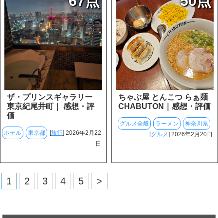
67点
50点
ザ・プリンスギャラリー
ちゃぶ屋 とんこつ らぁ麺
東京紀尾井町｜ 感想・評
CHABUTON｜感想・評価
価
グルメ全般
ラーメン
神奈川県
ホテル
東京都
[
旅行
] 2026年2月22
[
グルメ
] 2026年2月20日
日
1
2
3
4
5
>