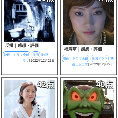
反撥｜感想・評価
福寿草｜感想・評価
映画・ドラマ全般
洋画
[
映画・ド
映画・ドラマ全般
韓国ドラマ
[
映
ラマ
] 2022年12月23日
画・ドラマ
] 2022年12月22日
42点
40点