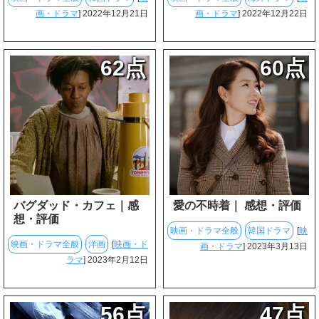
画・ドラマ
] 2022年12月21日
画・ドラマ
] 2022年12月22日
62点
60点
バグダッド・カフェ｜感
愛の不時着｜ 感想・評価
想・評価
映画・ドラマ全般
韓国ドラマ
[
映
映画・ドラマ全般
洋画
[
映画・ド
画・ドラマ
] 2023年3月13日
ラマ
] 2023年2月12日
56点
47点