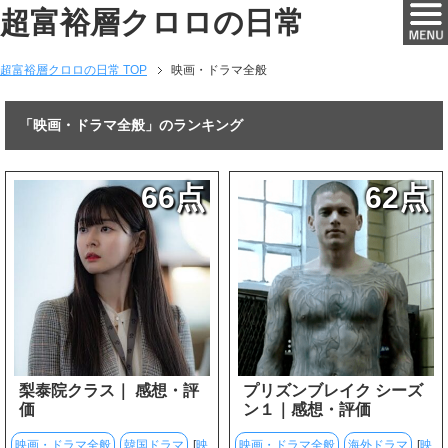
超富裕層クロロの日常
超富裕層クロロの日常 TOP
映画・ドラマ全般
「映画・ドラマ全般」のランキング
66点
62点
梨泰院クラス｜ 感想・評
プリズンブレイク シーズ
価
ン１｜感想・評価
映画・ドラマ全般
韓国ドラマ
[
映
映画・ドラマ全般
海外ドラマ
[
映