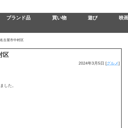
ブランド品
買い物
遊び
映
名古屋市中村区
村区
2024年3月5日
[
グルメ
]
ました。