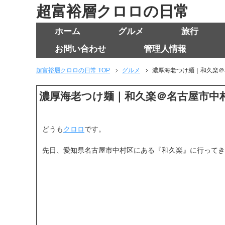
超富裕層クロロの日常
ホーム
グルメ
旅行
お問い合わせ
管理人情報
超富裕層クロロの日常 TOP
グルメ
濃厚海老つけ麺｜和久楽＠
濃厚海老つけ麺｜和久楽＠名古屋市中
どうも
クロロ
です。
先日、愛知県名古屋市中村区にある『和久楽』に行ってき