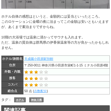
ホテル自体の感想はというと、金額的には妥当といったところ。
このロケーションに金曜の夜に泊まってこの金額は安いともいえます
が、あくまで素泊まりですからね。
10階の大浴場では温泉に浸かってサウナも入れます。
ただ、温泉の質自体は群馬県の伊香保温泉等の方が良かったかもしれ
ません。
ホテル/旅館名
天成園小田原駅別館
住所
〒250-0011 神奈川県小田原市栄町1-1-15 ミナカ小田原4階
外観・内観
接客
コスパ
総合点
50 点 (
点数配分
)
タグ：
ホテル
神奈川県
関連記事