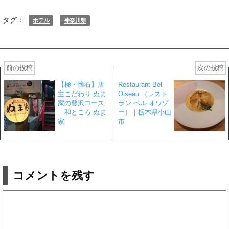
タグ：
ホテル
神奈川県
前の投稿
次の投稿
【極・懐石】店
Restaurant Bel
主こだわり ぬま
Oiseau （レスト
家の贅沢コース
ラン ベル オワゾ
｜和ところ ぬま
ー）｜栃木県小山
家
市
コメントを残す